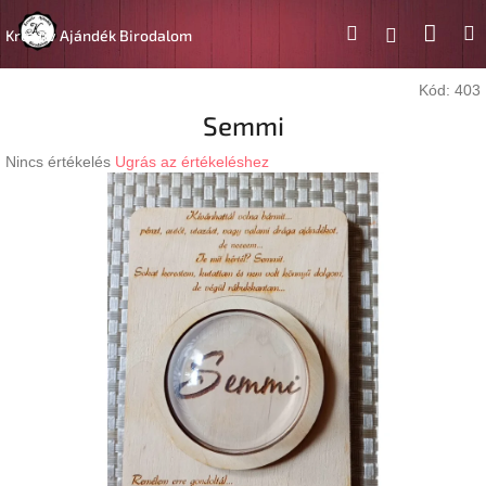
Ugrás
Kosá
Keresés
M
a
Bejelentk
Kreatív Ajándék Birodalom
fő
tartalomhoz
Kód:
403
Semmi
A
Nincs értékelés
Ugrás az értékeléshez
termék
átlagos
értékelése
5-
ből
0,0
csillag.