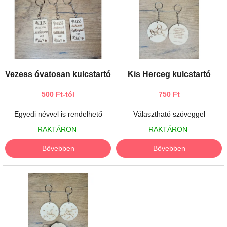
r
e
m
n
é
d
k
e
e
z
k
é
l
Vezess óvatosan kulcstartó
Kis Herceg kulcstartó
s
i
e
s
500 Ft-tól
750 Ft
t
á
Egyedi névvel is rendelhető
Választható szöveggel
j
RAKTÁRON
RAKTÁRON
a
Bővebben
Bővebben