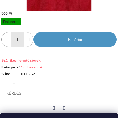
500 Ft
Egységár:
Raktáron
Kosárba
Szállítási lehetőségek
Kategória
:
Sütibeszúrók
Súly
:
0.002 kg
KÉRDÉS
Twitter
Facebook