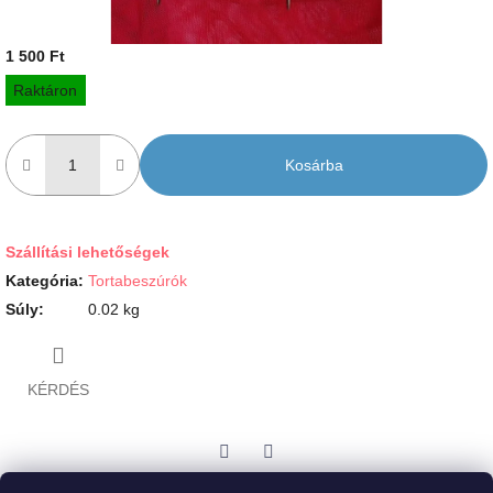
1 500 Ft
Egységár:
Raktáron
Kosárba
Szállítási lehetőségek
Kategória
:
Tortabeszúrók
Súly
:
0.02 kg
KÉRDÉS
Twitter
Facebook