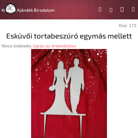
Ugrás
Kosá
Keresés
M
a
Bejelentk
Kreatív Ajándék Birodalom
fő
tartalomhoz
Kód:
172
Esküvői tortabeszúró egymás mellett
A
Nincs értékelés
Ugrás az értékeléshez
termék
átlagos
értékelése
5-
ből
0,0
csillag.