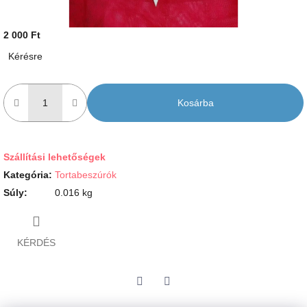
2 000 Ft
Egységár:
Kérésre
Kosárba
Szállítási lehetőségek
Kategória
:
Tortabeszúrók
Súly
:
0.016 kg
KÉRDÉS
Twitter
Facebook